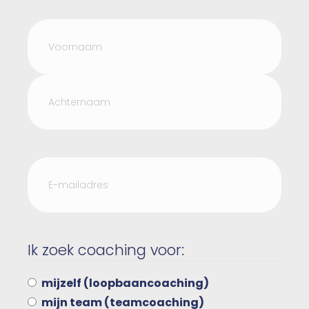
Naam
(Vereist)
Voornaam
Achternaam
E-
mailadres
(Vereist)
Ik zoek coaching voor:
mijzelf (loopbaancoaching)
mijn team (teamcoaching)